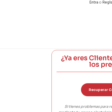
CREMA 8 X
Entra
o
Regís
¿Ya eres Client
los pr
Recuperar C
Si tienes problemas para r