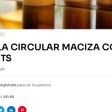
CK
LA CIRCULAR MACIZA C
TS
A23
egístrate
para ver los precios
a:
VELAS