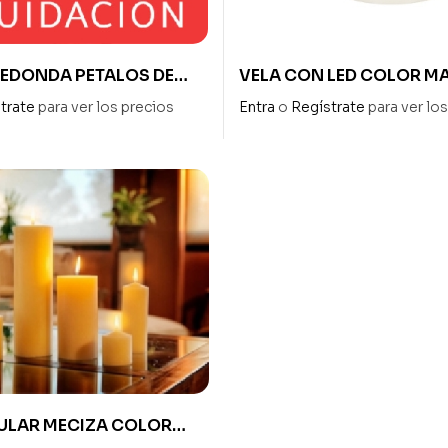
REDONDA PETALOS DE
VELA CON LED COLOR MA
FLOR DIAM 12 cm – ALTO 11 cm
7,5 x 12,5 cm ALTO
trate
para ver los precios
Entra
o
Regístrate
para ver lo
CULAR MECIZA COLOR