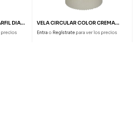
RFIL DIAM
VELA CIRCULAR COLOR CREMA
CON LED 7 x 10 cm ALTO
s precios
Entra
o
Regístrate
para ver los precios