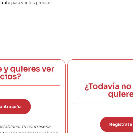
 26 CMTS
trate
para ver los precios
e y quieres ver
ecios?
¿Todavía no 
quiere
ontraseña
Registrate
establecer tu contraseña