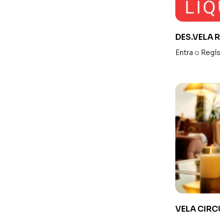
DES.VELA 
Entra
o
Regís
VELA CIR