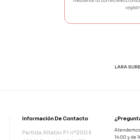
mediante tu correo electróni
registr
LARA SURE
Información De Contacto
¿Pregunt
Atendemos 
Partida Altabix P1 nº200 E
14:00 y de 1