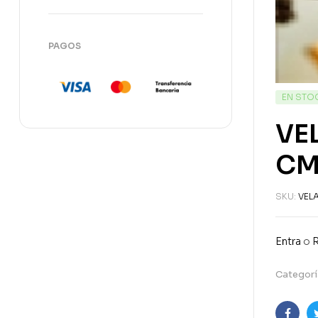
PAGOS
EN STO
VE
CM
SKU:
VEL
Entra
o
R
Categorí