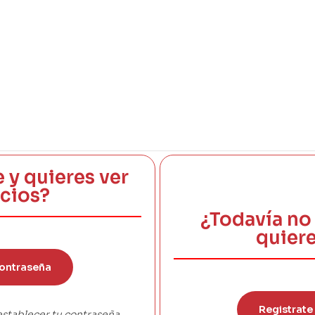
e y quieres ver
ecios?
¿Todavía no 
quiere
ontraseña
Registrate
establecer tu contraseña