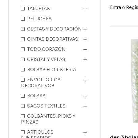
metalizado
Entra
o
Regís
TARJETAS
PELUCHES
CESTAS Y DECORACIÓN
CINTAS DECORATIVAS
TODO CORAZÓN
CRISTAL Y VELAS
BOLSAS FLORISTERIA
ENVOLTORIOS
DECORATIVOS
BOLSAS
SACOS TEXTILES
COLGANTES, PICKS Y
PINZAS
ARTICULOS
des.3 hojas
FUNERARIOS