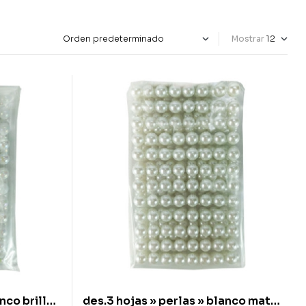
Mostrar
nco brillo
des.3 hojas » perlas » blanco mate