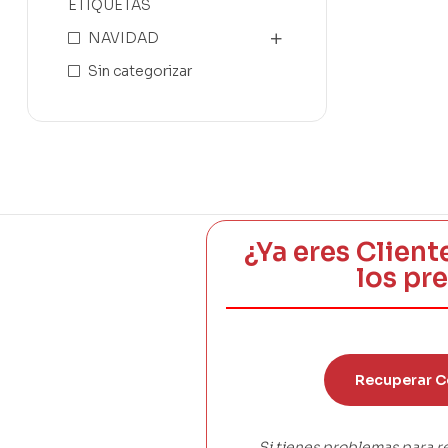
ETIQUETAS
NAVIDAD
Sin categorizar
¿Ya eres Client
los pr
Recuperar C
Si tienes problemas para r