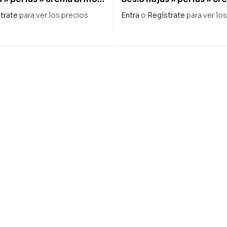
506 adh
trate
para ver los precios
Entra
o
Regístrate
para ver lo