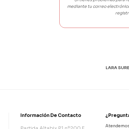
mediante tu correo electróni
registr
LARA SURE
Información De Contacto
¿Pregunt
Atendemos 
Partida Altabix P1 nº200 E