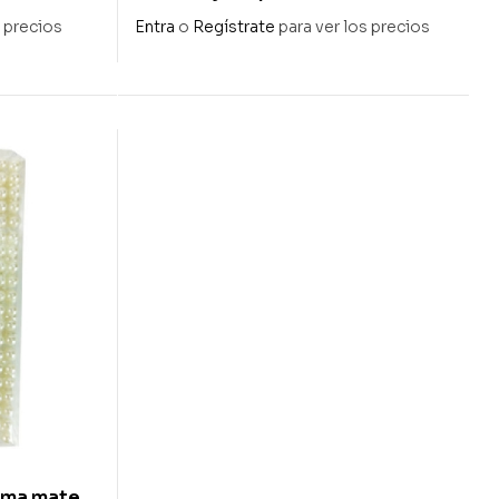
506 adh
s precios
Entra
o
Regístrate
para ver los precios
rema mate