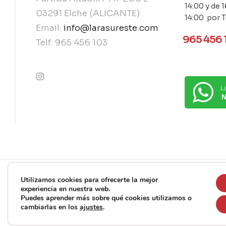
14:00 y de 1
03291 Elche (ALICANTE)
14:00 por 
Email:
info@larasureste.com
965 456 
Telf: 965 456 103
L
contact@example.com
N
Utilizamos cookies para ofrecerte la mejor
experiencia en nuestra web.
Copyright © 2025 Lara Sureste. Todos los derechos reserva
Puedes aprender más sobre qué cookies utilizamos o
cambiarlas en los
ajustes
.