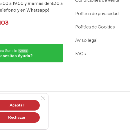
Condiciones de venta
6:00 a 19:00 y Viernes de 8:30 a
Telefono y en Whatsapp!
Política de privacidad
103
Política de Cookies
Aviso legal
ara Sureste
Online
FAQs
ecesitas Ayuda?
Cerrar el banner de cookies RGPD
Aceptar
dos.
Rechazar