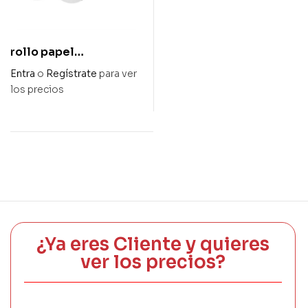
rollo papel
calculadora térmico
Entra
o
Regístrate
para ver
80 mm x 80 mm d.
los precios
¿Ya eres Cliente y quieres
ver los precios?