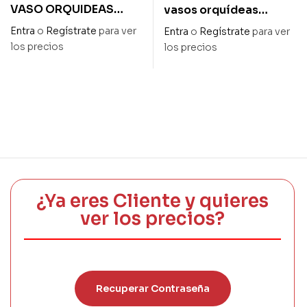
VASO ORQUIDEAS
vasos orquídeas
TRANSPARENTE ALTO
transparentes surtidos
Entra
o
Regístrate
para ver
Entra
o
Regístrate
para ver
13,5cm – DIAM. 12,5cm
alto 13 cm – diam 13 cm
los precios
los precios
¿Ya eres Cliente y quieres
ver los precios?
Recuperar Contraseña