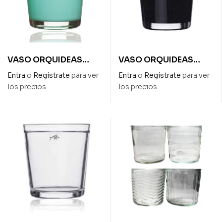
VASO ORQUIDEAS
VASO ORQUIDEAS
AGUA MARINA ALTO
NEGRO ALTO 13,5cm –
Entra
o
Regístrate
para ver
Entra
o
Regístrate
para ver
13,5cm – DIAM. 12,5cm
DIAM. 12,5cm
los precios
los precios