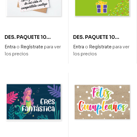
DES. PAQUETE 10
DES. PAQUETE 10
TARJETAS «LA MEJOR
TARJETAS «FELIZ
Entra
o
Regístrate
para ver
Entra
o
Regístrate
para ver
DECISIÓN DE MI VIDA
CUMPLEAÑOS»
los precios
los precios
ES COMPARTIRLA
CONTIGO»