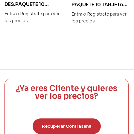
DES.PAQUETE 10
PAQUETE 10 TARJETAS
TARJETAS «ERES
«FELIZ CUMPLEAÑOS»
Entra
o
Regístrate
para ver
Entra
o
Regístrate
para ver
FANTASTICA»
los precios
los precios
¿Ya eres Cliente y quieres
ver los precios?
Recuperar Contraseña