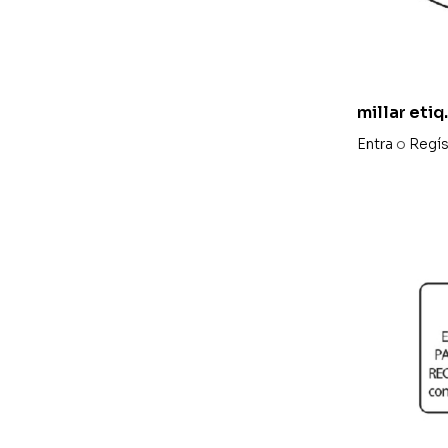
millar etiq
45×30 mm 
Entra
o
Regís