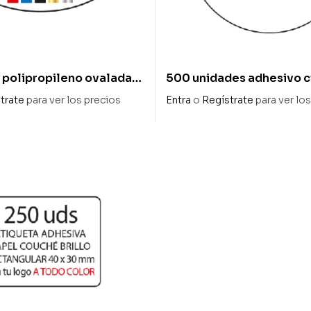
. polipropileno ovalada
500 unidades adhesivo c
blanca
diam.55 personalizado –
trate
para ver los precios
Entra
o
Regístrate
para ver lo
digital