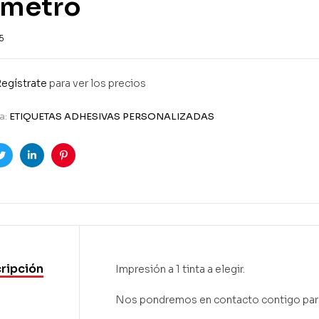
ámetro
5
egístrate
para ver los precios
a:
ETIQUETAS ADHESIVAS PERSONALIZADAS
ook
Twitter
Linkedin
Pinterest
ripción
Impresión a 1 tinta a elegir.
Nos pondremos en contacto contigo para d