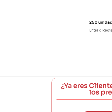
250 unidad
40 x 30 mm
Entra
o
Regís
impresión 
¿Ya eres Client
los pr