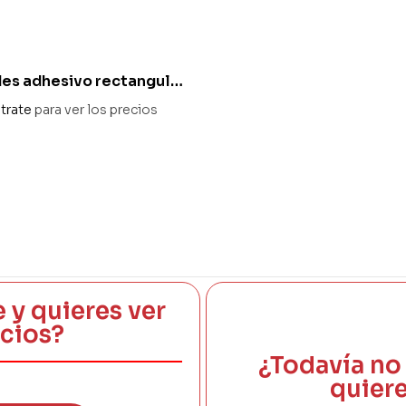
es adhesivo rectangular
 personalizado –
trate
para ver los precios
digital
e y quieres ver
ecios?
¿Todavía no 
quiere