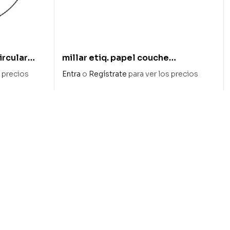
ircular
millar etiq. papel couche
 impresión
rectangular 53×155 mm blanco
s precios
Entra
o
Regístrate
para ver los precios