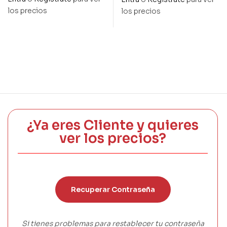
ref.18
ref.10
los precios
los precios
¿Ya eres Cliente y quieres
ver los precios?
Recuperar Contraseña
Si tienes problemas para restablecer tu contraseña