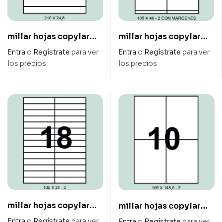
millar hojas copylar
millar hojas copylar
210×24,8 mm 12xhoja
105 x 46 mm 12xhoja
Entra
o
Regístrate
para ver
Entra
o
Regístrate
para ver
ref.7
ref. 19
los precios
los precios
millar hojas copylar
millar hojas copylar
105×21 mm 28xhoja
105 x 148,5 mm 4xhoja
Entra
o
Regístrate
para ver
Entra
o
Regístrate
para ver