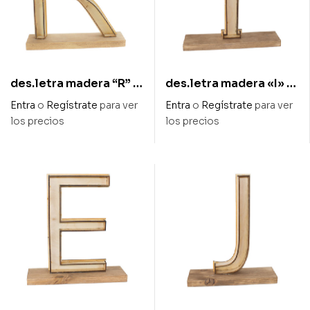
des.letra madera “R” 2
des.letra madera «I» 2
cm x 27 cm alto
cm x 27 cm alto
Entra
o
Regístrate
para ver
Entra
o
Regístrate
para ver
los precios
los precios