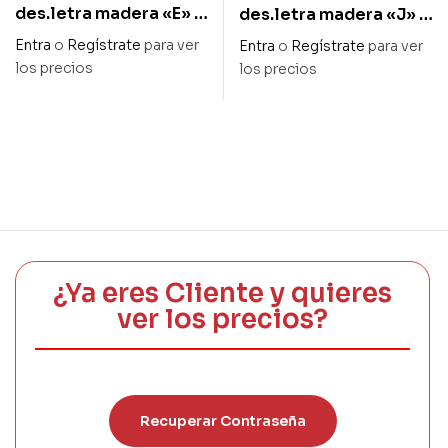
des.letra madera «E» 2
des.letra madera «J» 2
cm x 27 cm alto
cm x 27 cm alto
Entra
o
Regístrate
para ver
Entra
o
Regístrate
para ver
los precios
los precios
¿Ya eres Cliente y quieres
ver los precios?
Recuperar Contraseña