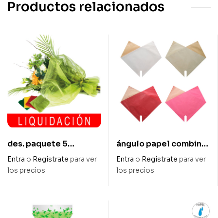
Productos relacionados
des. paquete 5
ángulo papel combina
unidades bouquet
celofán transp. + papel
Entra
o
Regístrate
para ver
Entra
o
Regístrate
para ver
organza 40 x 68
35 x 35 cm
los precios
los precios