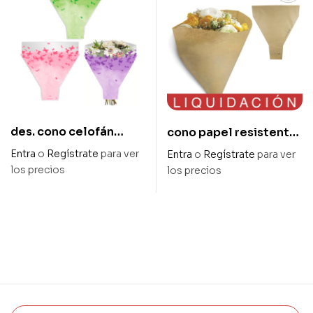
des. cono celofán
cono papel resistente
mariposas 50 x 44 x 12
al agua 50 x 44 x 12 cm
Entra
o
Regístrate
para ver
Entra
o
Regístrate
para ver
cm
los precios
los precios