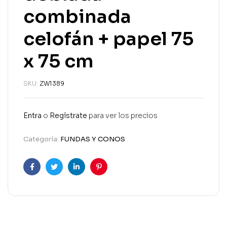
combinada
celofán + papel 75
x 75 cm
SKU:
ZW1389
Entra
o
Regístrate
para ver los precios
Categoría:
FUNDAS Y CONOS
Facebook
Twitter
Linkedin
Pinterest