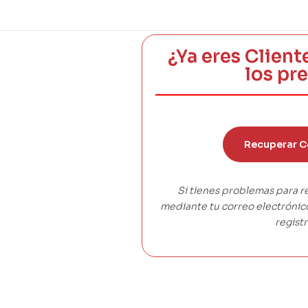
¿Ya eres Client
los pr
Recuperar C
Si tienes problemas para r
mediante tu correo electróni
registr