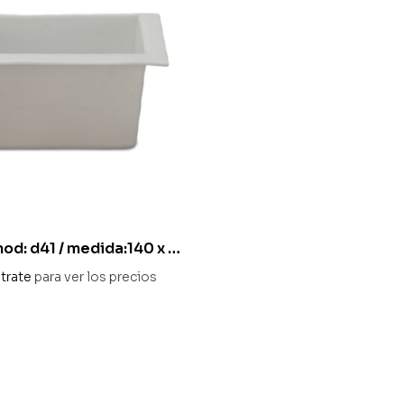
mod: d41 / medida:140 x 65
trate
para ver los precios