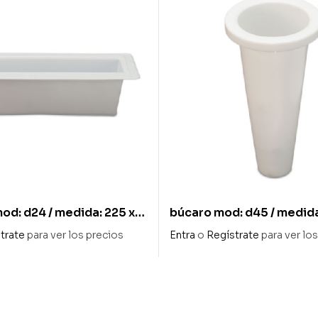
od: d24 / medida: 225 x
búcaro mod: d45 / medida
trate
para ver los precios
Entra
o
Regístrate
para ver lo