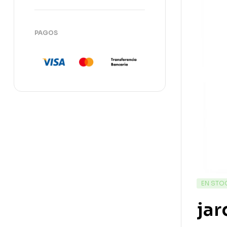
PAGOS
EN STO
jar