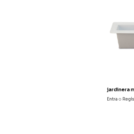
jardinera m
40 x 75
Entra
o
Regís