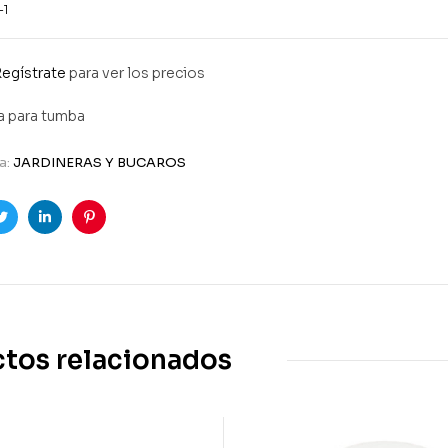
-1
egístrate
para ver los precios
a para tumba
a:
JARDINERAS Y BUCAROS
ook
Twitter
Linkedin
Pinterest
tos relacionados