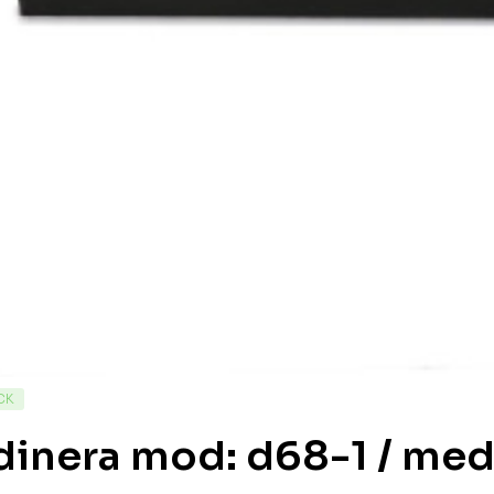
CK
dinera mod: d68-1 / med