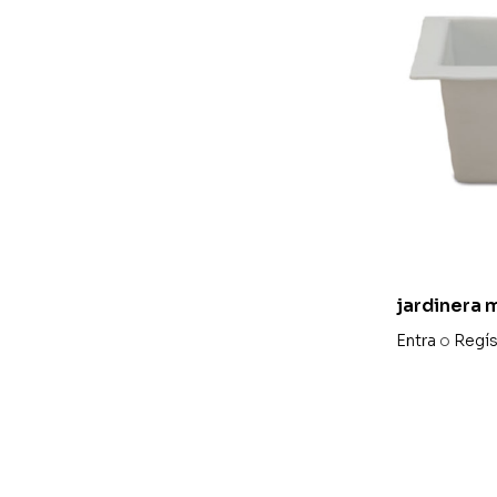
jardinera 
x 90
Entra
o
Regís