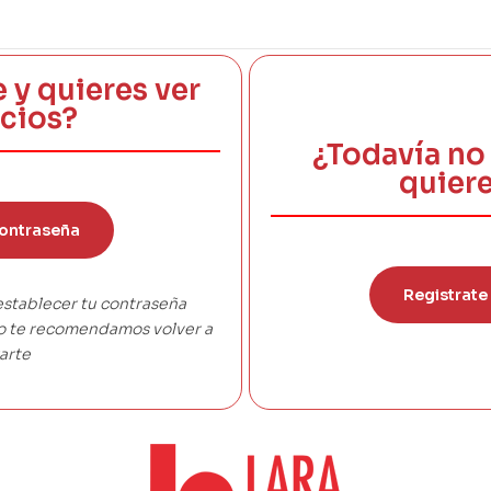
e y quieres ver
ecios?
¿Todavía no 
quiere
ontraseña
Registrate
establecer tu contraseña
co te recomendamos volver a
arte