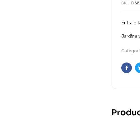
SKU:
D68
Entra
o
R
Jardiner
Categorí
Faceb
Produc