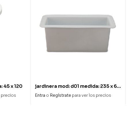
: 45 x 120
jardinera mod: d01 medida: 235 x 65
x 120
s precios
Entra
o
Regístrate
para ver los precios