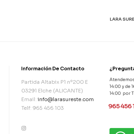
LARA SURE
Información De Contacto
¿Pregunt
Atendemos 
Partida Altabix P1 nº200 E
14:00 y de 1
03291 Elche (ALICANTE)
14:00 por 
Email:
info@larasureste.com
965 456 
Telf: 965 456 103