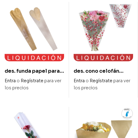
des. funda papel para
des. cono celofán
rosas forma corazón 17
confetti love roja/rosa
Entra
o
Regístrate
para ver
Entra
o
Regístrate
para ver
x 70 cm
60 x 35 x 12 cm
los precios
los precios