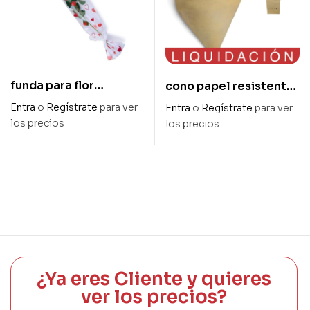
funda para flor
cono papel resistente
«pasional» 16 x 80 cm
al agua 50 x 44 x 12 cm
Entra
o
Regístrate
para ver
Entra
o
Regístrate
para ver
los precios
los precios
¿Ya eres Cliente y quieres
ver los precios?