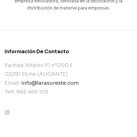
empresa innovadora, centrada en la decoración y la
distribución de material para empresas.
Información De Contacto
Partida Altabix P1 nº200 E
03291 Elche (ALICANTE)
Email:
info@larasureste.com
Telf: 965 456 103
contact@example.com