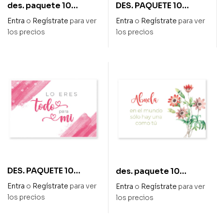
des. paquete 10
DES. PAQUETE 10
tarjetas «¿de verdad
TARJETAS «FELIZ
Entra
o
Regístrate
para ver
Entra
o
Regístrate
para ver
vas a cumplir un año
CUMPLEAÑOS»
los precios
los precios
más»
DES. PAQUETE 10
des. paquete 10
TARJETAS «LO ERES
tarjetas «abuela en el
Entra
o
Regístrate
para ver
Entra
o
Regístrate
para ver
TODO PARA MI»
mundo solo hay una
los precios
los precios
como tú»