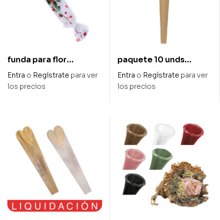
funda para flor
paquete 10 unds
«pasional» 16 x 80 cm
fundas cartón hawana
Entra
o
Regístrate
para ver
Entra
o
Regístrate
para ver
para flor diam 11,5 x 63
los precios
los precios
cm alto