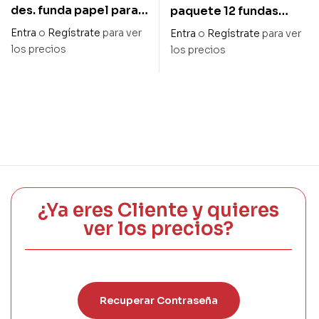
des. funda papel para
paquete 12 fundas
rosas forma corazón 17
papel panal para ramo
Entra
o
Regístrate
para ver
Entra
o
Regístrate
para ver
x 70 cm
apertura diam. 45cm x
los precios
los precios
alto 45cm
¿Ya eres Cliente y quieres
ver los precios?
Recuperar Contraseña