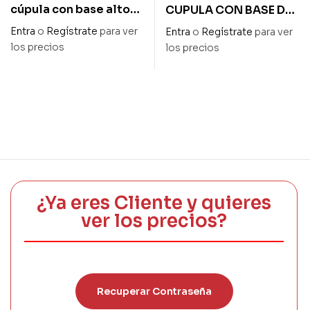
cúpula con base alto
CUPULA CON BASE DE
15-diam 10 cm
MADERA CON LUZ
Entra
o
Regístrate
para ver
Entra
o
Regístrate
para ver
ALTO 16,5 cm –
los precios
los precios
DIAMETRO 12 cm
¿Ya eres Cliente y quieres
ver los precios?
Recuperar Contraseña