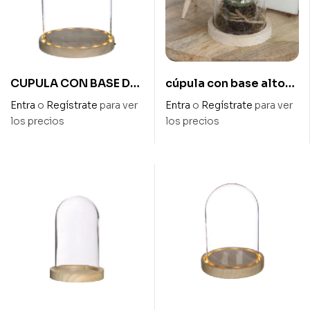
CUPULA CON BASE DE
cúpula con base alto
MADERA CON LUZ
10,5 cm -diam 8 cm
Entra
o
Regístrate
para ver
Entra
o
Regístrate
para ver
ALTO 25,5 cm x
los precios
los precios
DIAMETRO 17 cm