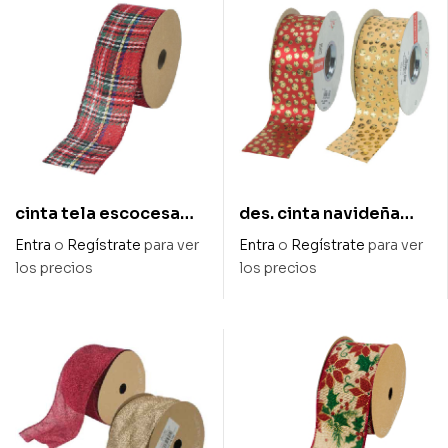
cinta tela escocesa
des. cinta navideña
alambrada 60 mm x 10
cascabeles 50 mm x
Entra
o
Regístrate
para ver
Entra
o
Regístrate
para ver
mts
50 m
los precios
los precios