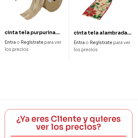
cinta tela purpurina
cinta tela alambrada
new year 63 mm x 10 m
con acebo y poinsetia
Entra
o
Regístrate
para ver
Entra
o
Regístrate
para ver
63 mm x 10 mts
los precios
los precios
¿Ya eres Cliente y quieres
ver los precios?