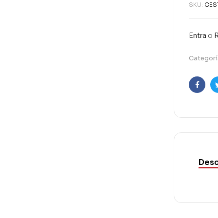
SKU:
CES
Entra
o
R
Categorí
Faceb
Desc