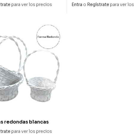
natural con bordes oscu
trate
para ver los precios
Entra
o
Regístrate
para ver lo
as redondas blancas
trate
para ver los precios