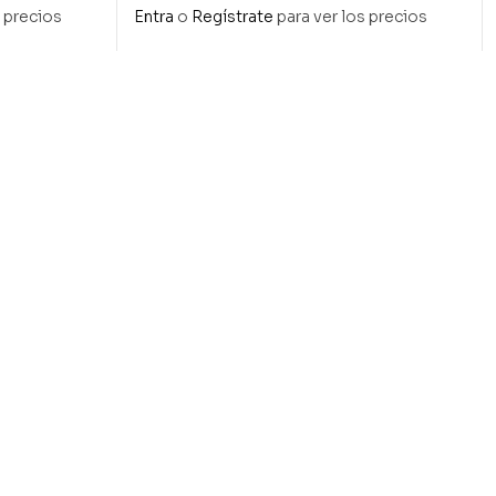
ros
algodón color crema
s precios
Entra
o
Regístrate
para ver los precios