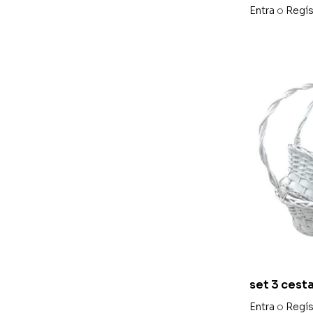
madera
Entra
o
Regís
set 3 cest
Entra
o
Regís