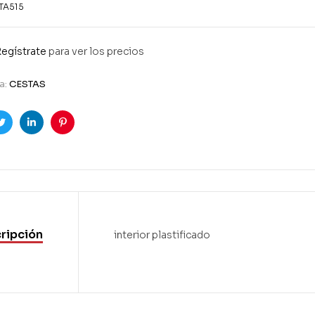
TA515
egístrate
para ver los precios
a:
CESTAS
ook
Twitter
Linkedin
Pinterest
ripción
interior plastificado