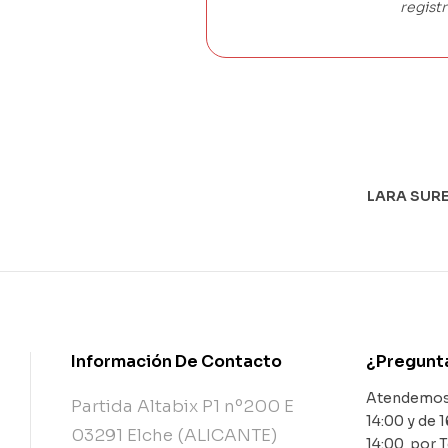
registr
LARA SURE
Información De Contacto
¿Pregunt
Atendemos 
Partida Altabix P1 nº200 E
14:00 y de 1
03291 Elche (ALICANTE)
14:00 por 