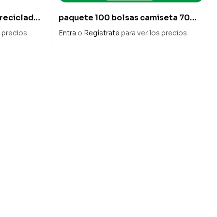
reciclado
paquete 100 bolsas camiseta 70%
 50 cm
reciclado 50/32x60cm galga 200
s precios
Entra
o
Regístrate
para ver los precios