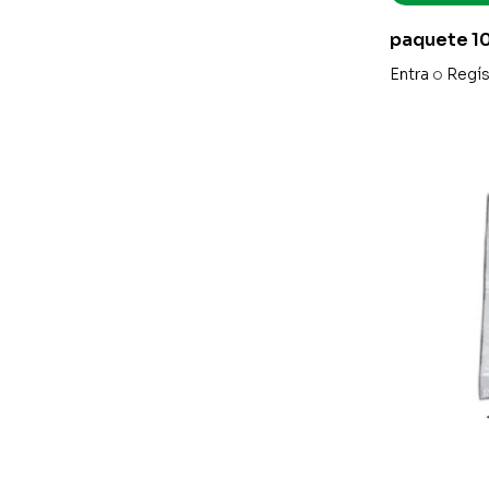
paquete 1
reciclado 
Entra
o
Regís