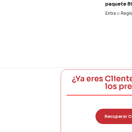
paquete 80
transpare
Entra
o
Regís
¿Ya eres Client
los pr
Recuperar C