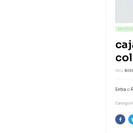
EN STO
caj
col
SKU:
BX5
Entra
o
R
Categorí
Faceb