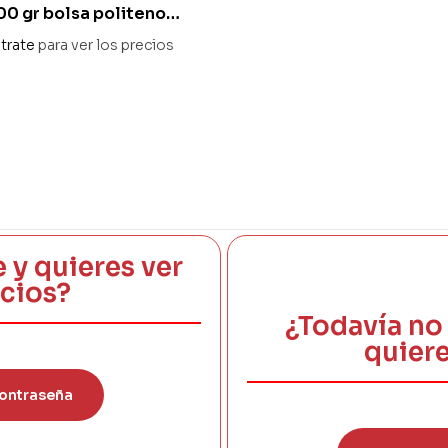
0 gr bolsa politeno
nte 15×30 cm
trate
para ver los precios
e y quieres ver
ecios?
¿Todavía no 
quiere
ontraseña