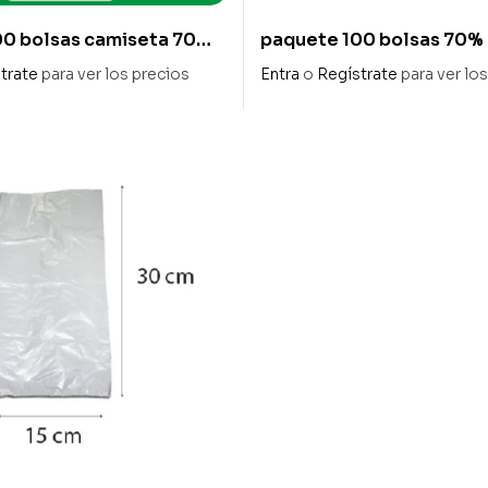
00 bolsas camiseta 70%
paquete 100 bolsas 70% 
40/26 x 50cm galga 200
«discos» blanco 40 cm x
trate
para ver los precios
Entra
o
Regístrate
para ver lo