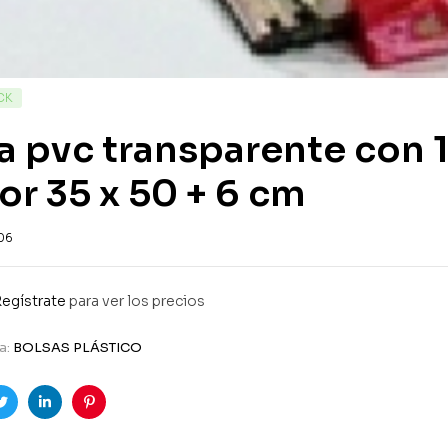
CK
a pvc transparente con 
or 35 x 50 + 6 cm
06
egístrate
para ver los precios
a:
BOLSAS PLÁSTICO
ook
Twitter
Linkedin
Pinterest