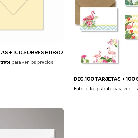
TAS + 100 SOBRES HUESO
trate
para ver los precios
DES.100 TARJETAS + 100
KRAFT FLAMINGO
Entra
o
Regístrate
para ver lo