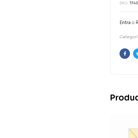
SKU:
TF4
Entra
o
R
Categorí
Faceb
Produc