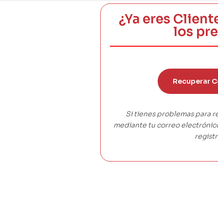
¿Ya eres Client
los pr
Recuperar C
Si tienes problemas para r
mediante tu correo electróni
registr