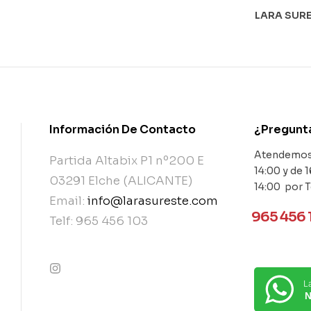
LARA SURE
Información De Contacto
¿Pregunt
Atendemos 
Partida Altabix P1 nº200 E
14:00 y de 1
03291 Elche (ALICANTE)
14:00 por 
Email:
info@larasureste.com
965 456 
Telf: 965 456 103
L
contact@example.com
N