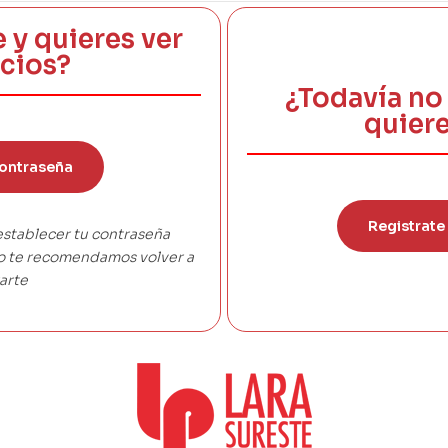
e y quieres ver
ecios?
¿Todavía no 
quiere
ontraseña
Registrate
establecer tu contraseña
co te recomendamos volver a
arte