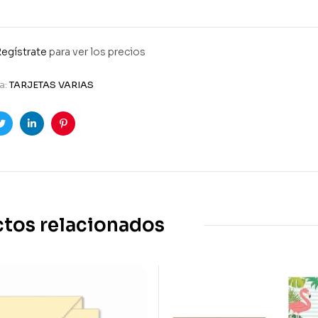
5
egístrate
para ver los precios
a:
TARJETAS VARIAS
ook
Twitter
Linkedin
Pinterest
tos relacionados