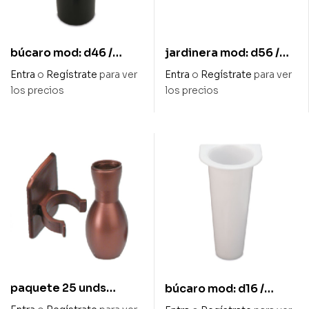
búcaro mod: d46 /
jardinera mod: d56 /
medida: 80 x 215
medida: 200 x 45 x 85
Entra
o
Regístrate
para ver
Entra
o
Regístrate
para ver
los precios
los precios
paquete 25 unds
búcaro mod: d16 /
soporte c/adhe +
medida: 55 x 150