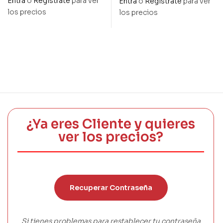
Entra
o
Regístrate
para ver
Entra
o
Regístrate
para ver
ánfora color bronce
los precios
los precios
¿Ya eres Cliente y quieres
ver los precios?
Recuperar Contraseña
Si tienes problemas para restablecer tu contraseña