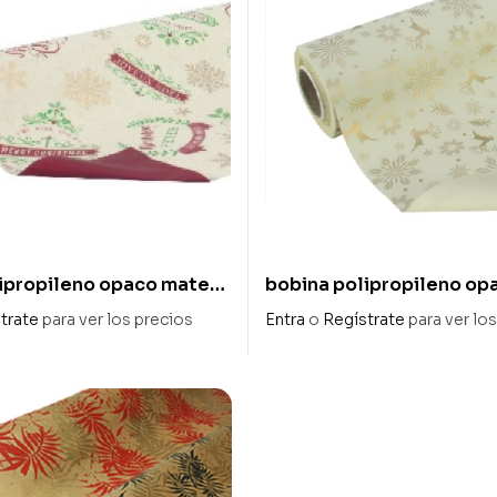
ipropileno opaco mate
bobina polipropileno op
 country» 80 x 20 m
«renos» 80 x 40 m
trate
para ver los precios
Entra
o
Regístrate
para ver lo