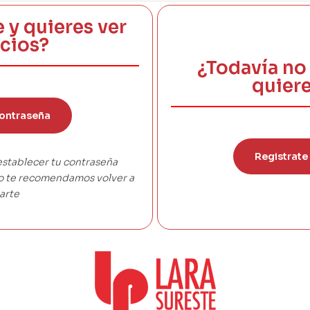
e y quieres ver
ecios?
¿Todavía no 
quiere
ontraseña
Registrate
establecer tu contraseña
co te recomendamos volver a
arte