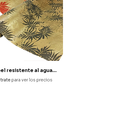
el resistente al agua
 70 x 50 m
trate
para ver los precios