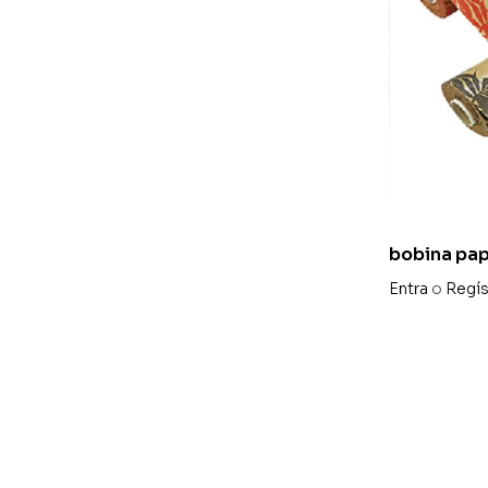
bobina pap
«helechos»
Entra
o
Regís