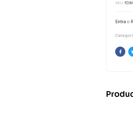
SKU:
FD8
Entra
o
R
Categorí
Faceb
Produc