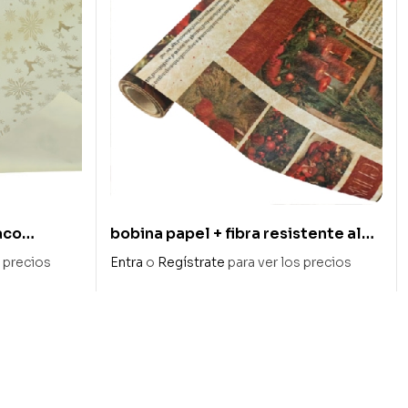
aco
bobina papel + fibra resistente al
agua «christmas time» 75 x 9 m
s precios
Entra
o
Regístrate
para ver los precios