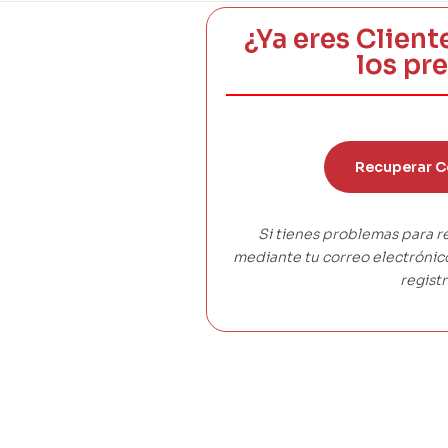
¿Ya eres Client
los pr
Recuperar C
Si tienes problemas para r
mediante tu correo electróni
registr