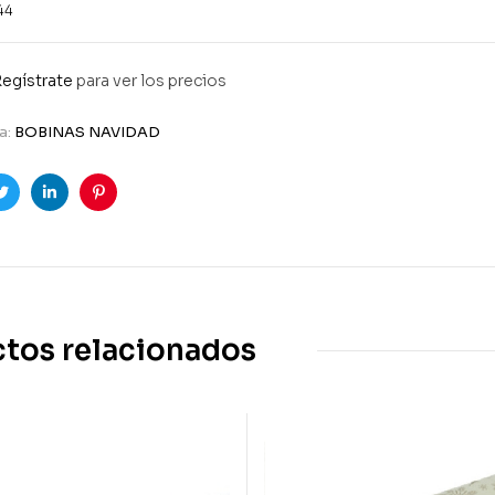
44
egístrate
para ver los precios
a:
BOBINAS NAVIDAD
ook
Twitter
Linkedin
Pinterest
tos relacionados