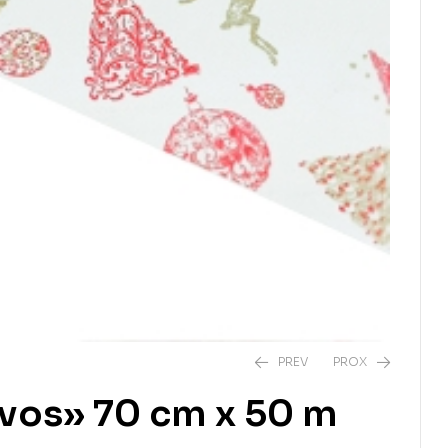
PREV
PROX
rvos» 70 cm x 50 m