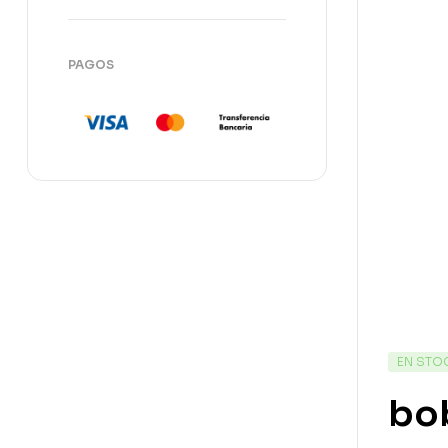
PAGOS
EN STO
bob