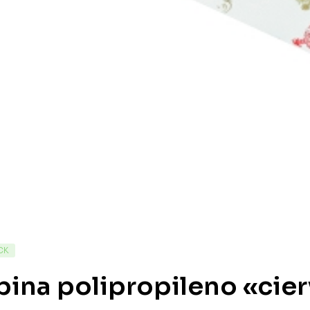
CK
ina polipropileno «cie