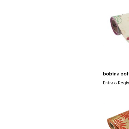
bobina pol
«christmas
Entra
o
Regís