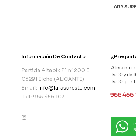
LARA SURE
Información De Contacto
¿Pregunt
Atendemos 
Partida Altabix P1 nº200 E
14:00 y de 1
03291 Elche (ALICANTE)
14:00 por 
Email:
info@larasureste.com
965 456 
Telf: 965 456 103
L
contact@example.com
N