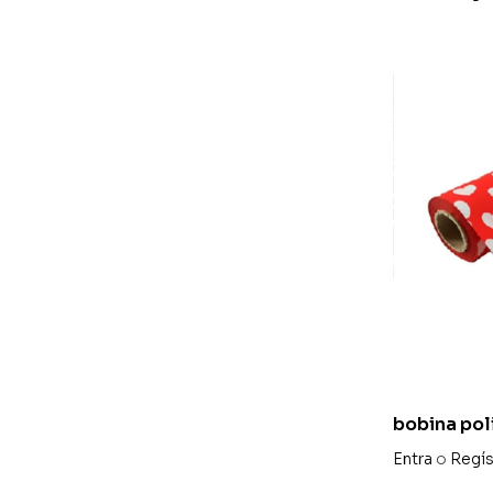
bobina pol
70 x 40 m
Entra
o
Regís