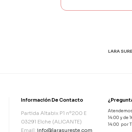
LARA SURE
Información De Contacto
¿Pregunt
Atendemos 
Partida Altabix P1 nº200 E
14:00 y de 1
03291 Elche (ALICANTE)
14:00 por 
Email:
info@larasureste.com