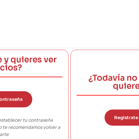
e y quieres ver
ecios?
¿Todavía no 
quiere
ontraseña
Registrate
establecer tu contraseña
co te recomendamos volver a
arte