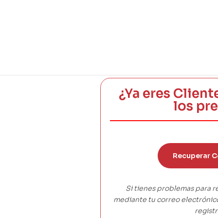
¿Ya eres Client
los pr
Recuperar C
Si tienes problemas para r
mediante tu correo electróni
registr