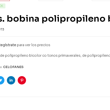
CK
. bobina polipropileno 
073
egístrate
para ver los precios
de polipropileno bicolor co tonos primaverales, de polipropile
a:
CELOFANES
ook
Twitter
Linkedin
Pinterest