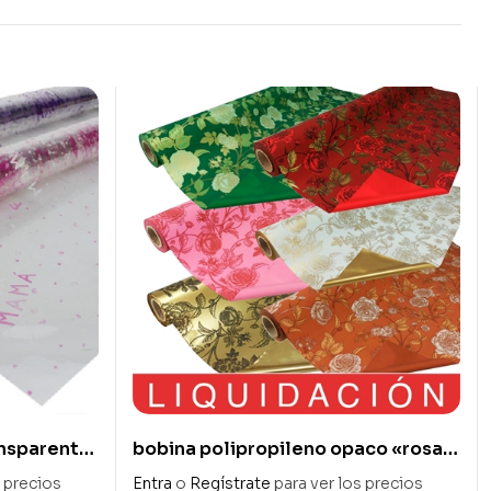
ansparente
bobina polipropileno opaco «rosa»
70 x 40 m
s precios
Entra
o
Regístrate
para ver los precios