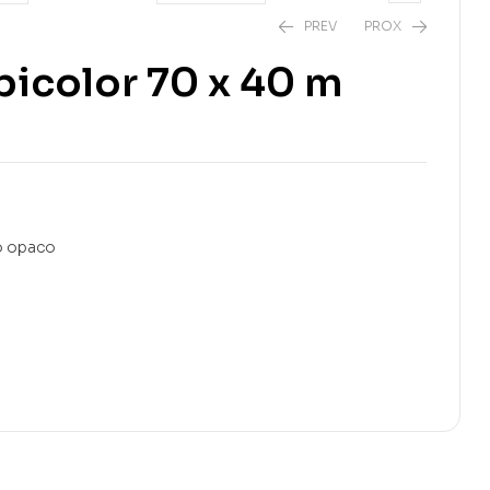
PREV
PROX
bicolor 70 x 40 m
no opaco