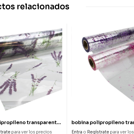
tos relacionados
ipropileno transparente
bobina polipropileno tr
 cm x 50 m
«mamá» 70 cm x 50 m
trate
para ver los precios
Entra
o
Regístrate
para ver lo