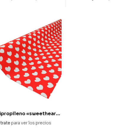
ipropileno «sweetheart»
trate
para ver los precios