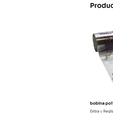
Produc
bobina pol
lavanda 80
Entra
o
Regís