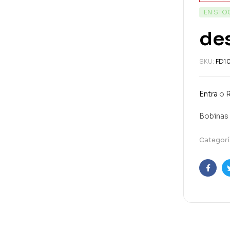
EN STO
des
SKU:
FD1
Entra
o
R
Bobinas 
Categorí
Faceb