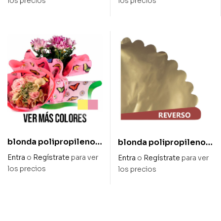
los precios
los precios
cm
blonda polipropileno
blonda polipropileno
«mariposas» 60 cm
opaco mate rojo y oro
Entra
o
Regístrate
para ver
Entra
o
Regístrate
para ver
metalizado diam 95 cm
los precios
los precios