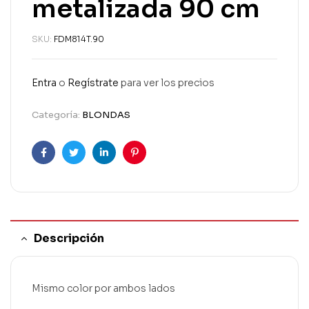
metalizada 90 cm
SKU:
FDM814T.90
Entra
o
Regístrate
para ver los precios
Categoría:
BLONDAS
Facebook
Twitter
Linkedin
Pinterest
Descripción
Mismo color por ambos lados