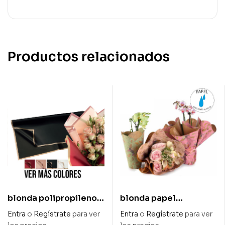
Productos relacionados
blonda polipropileno
blonda papel
mate cuadrada
resistente al agua
Entra
o
Regístrate
para ver
Entra
o
Regístrate
para ver
«square metal» 58 x 58
«camelia» 50 cm