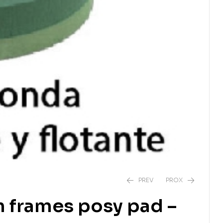
PREV
PROX
m frames posy pad –