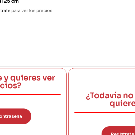
al 25 cm
trate
para ver los precios
e y quieres ver
ecios?
¿Todavía no 
quiere
ontraseña
Registrate