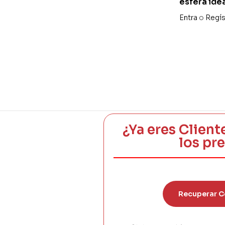
esfera ide
Entra
o
Regís
¿Ya eres Client
los pr
Recuperar C