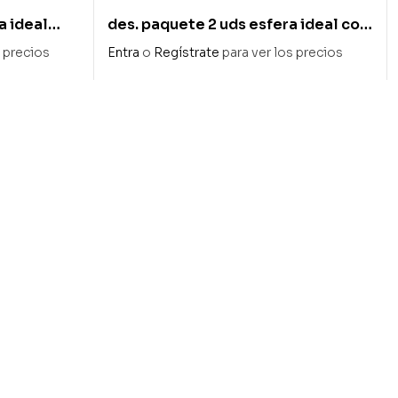
a ideal
des. paquete 2 uds esfera ideal con
o
red 16 cm
s precios
Entra
o
Regístrate
para ver los precios