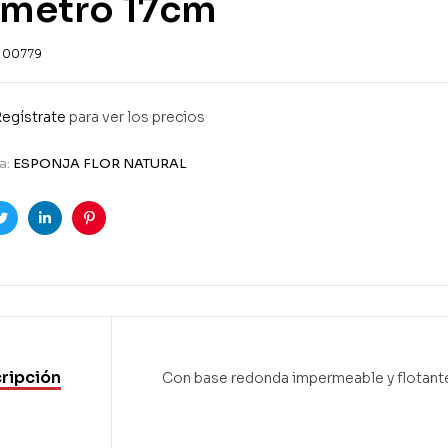
ámetro 17cm
100779
egístrate
para ver los precios
a:
ESPONJA FLOR NATURAL
ook
Twitter
Linkedin
Pinterest
ripción
Con base redonda impermeable y flotant