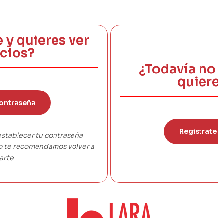
e y quieres ver
ecios?
¿Todavía no 
quiere
ontraseña
Registrate
establecer tu contraseña
co te recomendamos volver a
arte