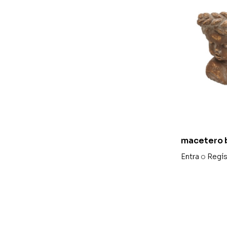
macetero b
oro enveje
Entra
o
Regís
alto