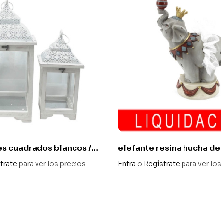
les cuadrados blancos /
elefante resina hucha d
15 x 10 x 21 cm alto
trate
para ver los precios
Entra
o
Regístrate
para ver lo