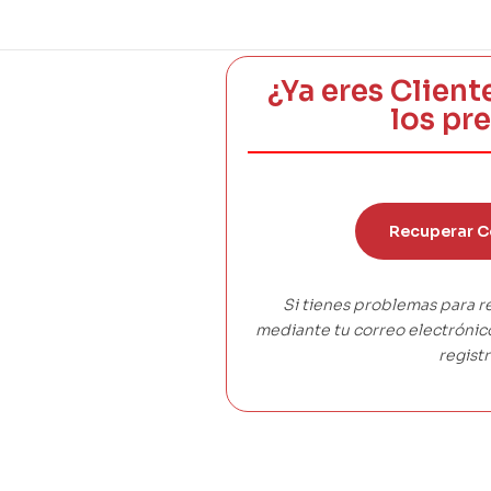
¿Ya eres Client
los pr
Recuperar C
Si tienes problemas para r
mediante tu correo electróni
registr