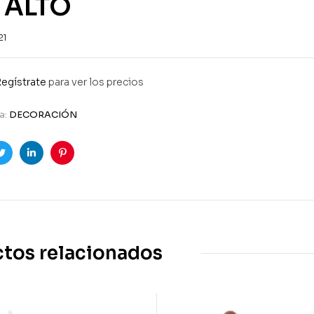
 ALTO
21
egístrate
para ver los precios
a:
DECORACIÓN
ook
Twitter
Linkedin
Pinterest
tos relacionados