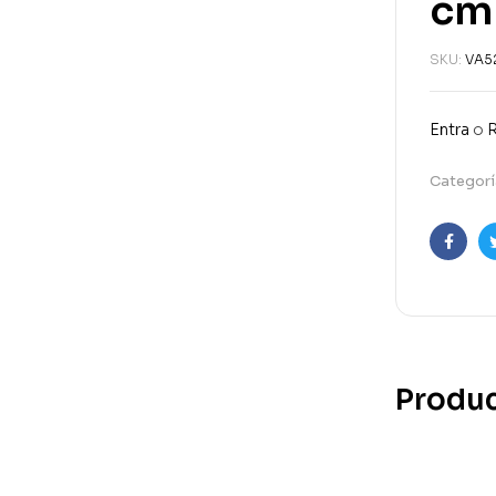
cm
SKU:
VA5
Entra
o
R
Categorí
Faceb
Produc