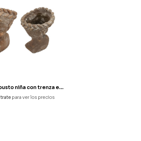
usto niña con trenza en
cido diam 17 x 23,5 cm
trate
para ver los precios