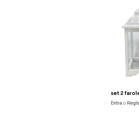
set 2 faro
metal
Entra
o
Regís