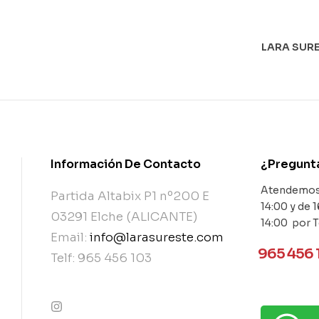
LARA SURE
Información De Contacto
¿Pregunt
Atendemos 
Partida Altabix P1 nº200 E
14:00 y de 1
03291 Elche (ALICANTE)
14:00 por 
Email:
info@larasureste.com
965 456 
Telf: 965 456 103