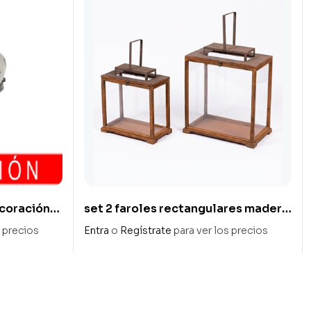
ecoración
set 2 faroles rectangulares madera
y metal
s precios
Entra
o
Regístrate
para ver los precios