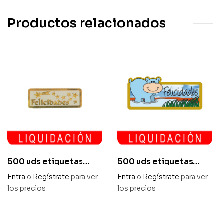
Productos relacionados
500 uds etiquetas
500 uds etiquetas
adhesivas 36x12mm
adhesivas 55x24mm
Entra
o
Regístrate
para ver
Entra
o
Regístrate
para ver
«felicidades»
«felicidades»
los precios
los precios