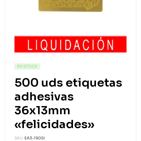
EN STOCK
500 uds etiquetas
adhesivas
36x13mm
«felicidades»
SKU:
EA3-190SI