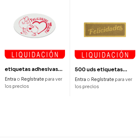
etiquetas adhesivas
500 uds etiquetas
45x27mm «felicidades
adhesivas 36×12 mm
Entra
o
Regístrate
para ver
Entra
o
Regístrate
para ver
mami» 500uds
«felicidades»
los precios
los precios