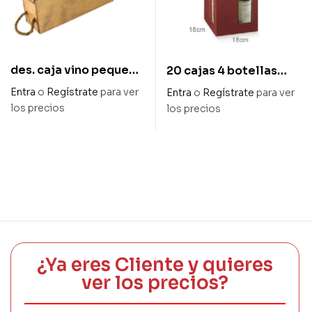
des. caja vino pequeña
20 cajas 4 botellas
madera envejecida 7,8
colección burdeos
Entra
o
Regístrate
para ver
Entra
o
Regístrate
para ver
x 8 x 27 cm alto
gofrado 18 x 18 x 34 cm
los precios
los precios
¿Ya eres Cliente y quieres
ver los precios?