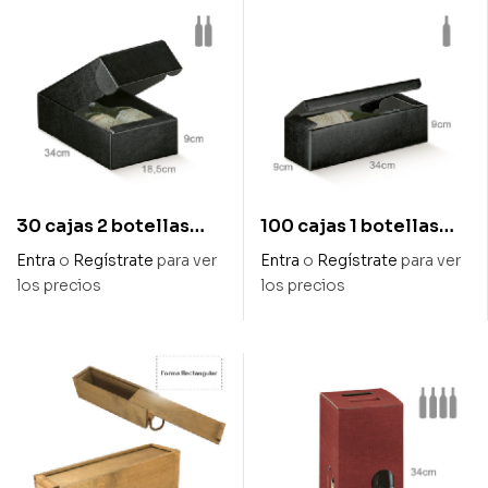
30 cajas 2 botellas
100 cajas 1 botellas
colección negro
colección negro
Entra
o
Regístrate
para ver
Entra
o
Regístrate
para ver
gofrado piel 34 x 18,5 x
gofrado piel 34 x 9 x 9
los precios
los precios
9 cm
cm