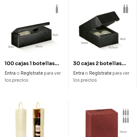
100 cajas 1 botellas
30 cajas 2 botellas
colección negro
colección negro
Entra
o
Regístrate
para ver
Entra
o
Regístrate
para ver
gofrado piel 34 x 9 x 9
gofrado piel 34 x 18,5 x
los precios
los precios
cm
9 cm