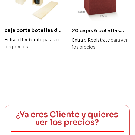
caja porta botellas de
20 cajas 6 botellas
madera con asa cordón
colección burdeos
Entra
o
Regístrate
para ver
Entra
o
Regístrate
para ver
medidas 8,5 x 8,5 x
gofrado 27 x 18 x 34 cm
los precios
los precios
33,5 cm alto
¿Ya eres Cliente y quieres
ver los precios?