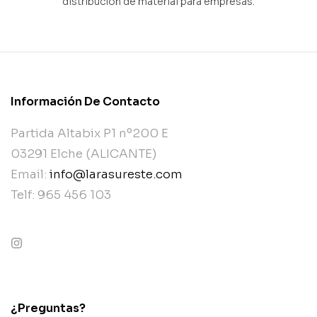
distribución de material para empresas.
Información De Contacto
Partida Altabix P1 nº200 E
03291 Elche (ALICANTE)
Email:
info@larasureste.com
Telf: 965 456 103
contact@example.com
¿Preguntas?