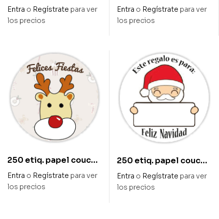
circular diam – 40 mm
circular 40 mm diseño
Entra
o
Regístrate
para ver
Entra
o
Regístrate
para ver
diseño «felices
«para…»
los precios
los precios
fiestas» estrellas
250 etiq. papel couche
250 etiq. papel couche
circular diam – 40 mm
circular diam – 40 mm
Entra
o
Regístrate
para ver
Entra
o
Regístrate
para ver
diseño «felices
diseño «este regalo es
los precios
los precios
fiestas»
para: feliz navidad»