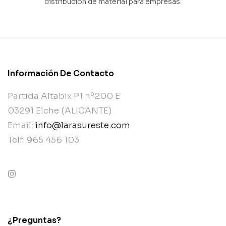
distribución de material para empresas.
Información De Contacto
Partida Altabix P1 nº200 E
03291 Elche (ALICANTE)
Email:
info@larasureste.com
Telf: 965 456 103
contact@example.com
¿Preguntas?