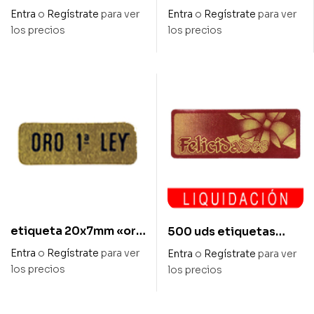
adhesivas 36x13mm
50x30mm»felicidades
Entra
o
Regístrate
para ver
Entra
o
Regístrate
para ver
«felicidades»
»500uds
los precios
los precios
etiqueta 20x7mm «oro
500 uds etiquetas
1ª ley» 500uds
adhesivas 55x20mm
Entra
o
Regístrate
para ver
Entra
o
Regístrate
para ver
«felicidades»
los precios
los precios