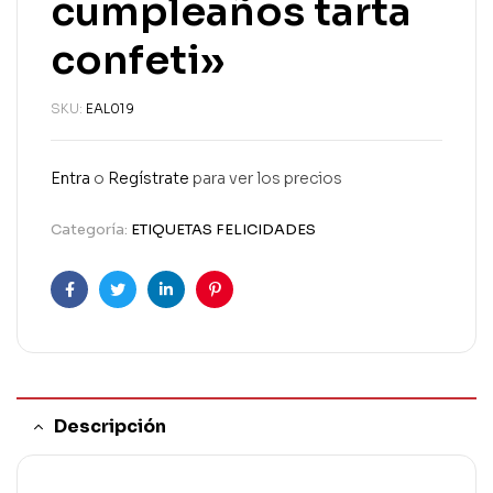
cumpleaños tarta
confeti»
SKU:
EAL019
Entra
o
Regístrate
para ver los precios
Categoría:
ETIQUETAS FELICIDADES
Facebook
Twitter
Linkedin
Pinterest
Descripción