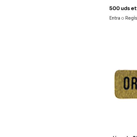
500 uds et
55x20mm «
Entra
o
Regís