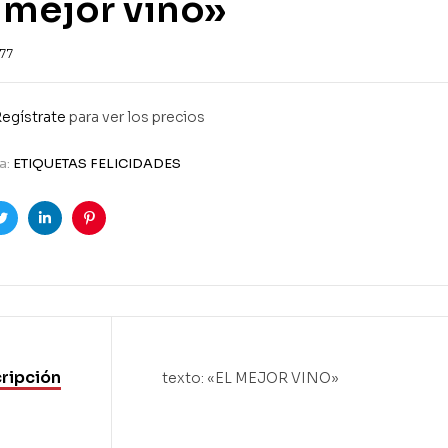
 mejor vino»
77
egístrate
para ver los precios
a:
ETIQUETAS FELICIDADES
ook
Twitter
Linkedin
Pinterest
ripción
texto: «EL MEJOR VINO»