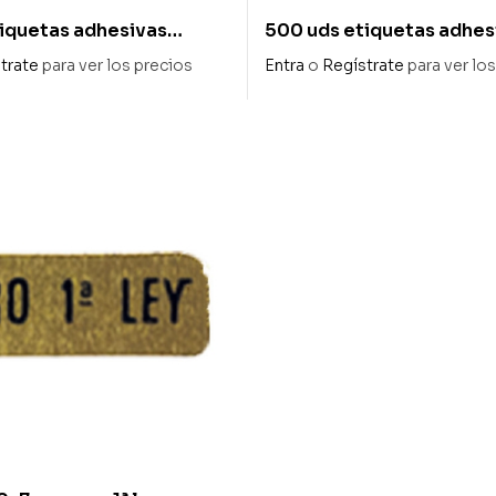
iquetas adhesivas
500 uds etiquetas adhes
felicidades»
36x12mm «felicidades»
trate
para ver los precios
Entra
o
Regístrate
para ver lo