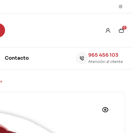
0
965 456 103
Contacto
Atención al cliente
O»