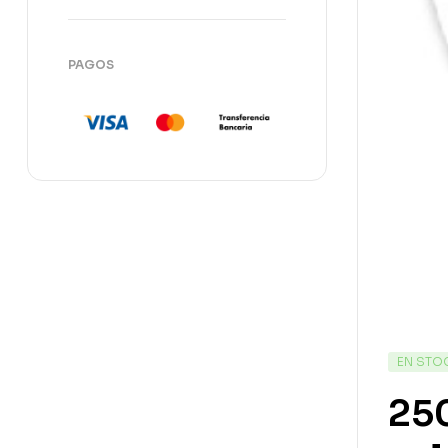
PAGOS
EN STO
250