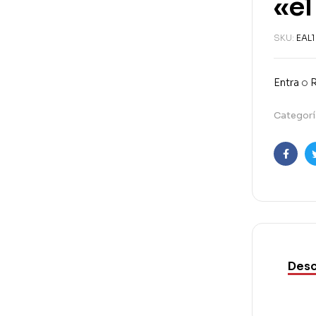
«el
SKU:
EAL1
Entra
o
R
Categorí
Faceb
Desc