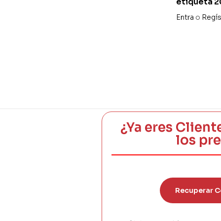
etiqueta 2
500uds
Entra
o
Regís
¿Ya eres Client
los pr
Recuperar C