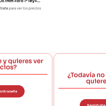
0x7mm «oro 1ª ley»
trate
para ver los precios
e y quieres ver
ecios?
¿Todavía no 
quiere
ontraseña
Registrate