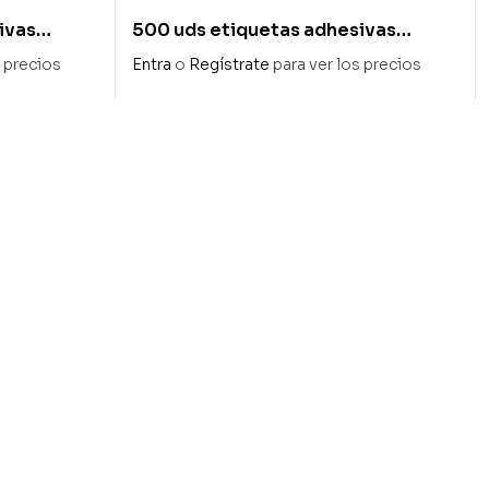
ivas
500 uds etiquetas adhesivas
36x13mm «felicidades»
s precios
Entra
o
Regístrate
para ver los precios