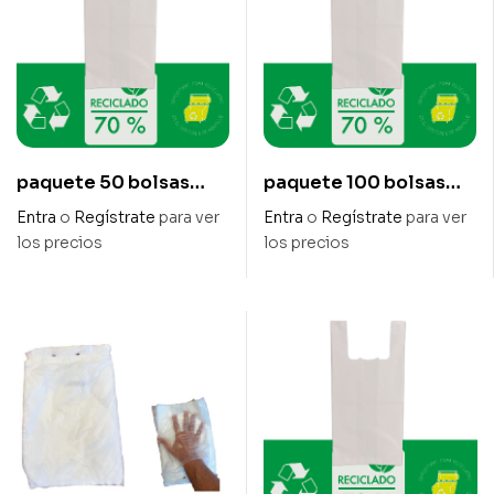
paquete 50 bolsas
paquete 100 bolsas
camiseta 70%
camiseta 70%
Entra
o
Regístrate
para ver
Entra
o
Regístrate
para ver
reciclado 80/60×85
reciclado 30/19 x 40
los precios
los precios
cm galga 200
cm – galga 200