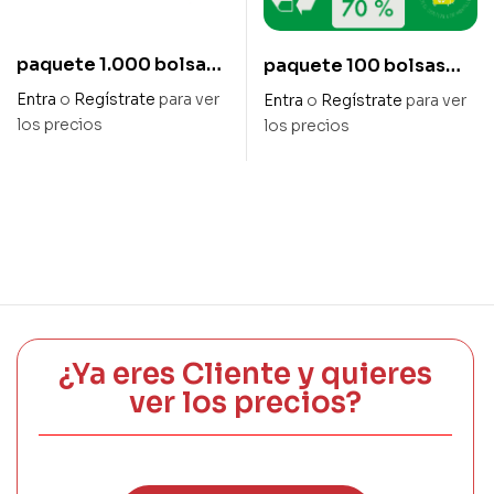
paquete 1.000 bolsas
paquete 100 bolsas
20 x 27 cm polietileno
camiseta 70%
Entra
o
Regístrate
para ver
Entra
o
Regístrate
para ver
transparente
reciclado 50/32x60cm
los precios
los precios
galga 200
¿Ya eres Cliente y quieres
ver los precios?