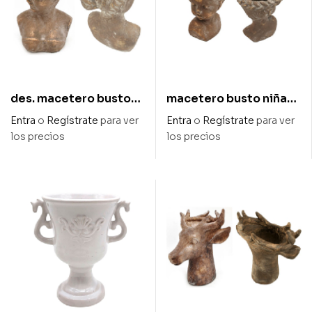
des. macetero busto
macetero busto niña
mujer en oro
con trenza en oro
Entra
o
Regístrate
para ver
Entra
o
Regístrate
para ver
envejecido 20,5 x 16,5
envejecido diam 17 x
los precios
los precios
x 28,5 cm alt
23,5 cm alto