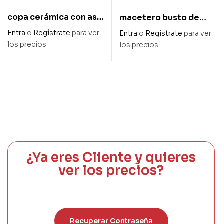
copa cerámica con asa
macetero busto de
elegante blanca diam
alce en oro envejecido
Entra
o
Regístrate
para ver
Entra
o
Regístrate
para ver
16 x 21 cm alto
diam 22,5 x 29,5 cm
los precios
los precios
alto
¿Ya eres Cliente y quieres
ver los precios?
Recuperar Contraseña