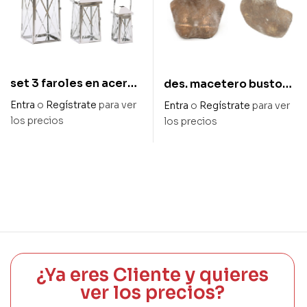
set 3 faroles en acero
des. macetero busto
y cristal
mujer en oro
Entra
o
Regístrate
para ver
Entra
o
Regístrate
para ver
envejecido 20,5 x 16,5
los precios
los precios
x 28,5 cm alt
¿Ya eres Cliente y quieres
ver los precios?