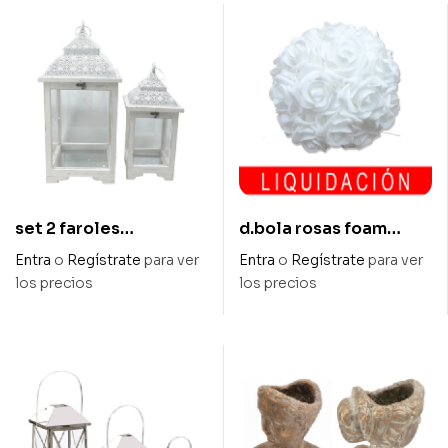
set 2 faroles
d.bola rosas foam
cuadrados blancos /
blanca diam 18 cm
Entra
o
Regístrate
para ver
Entra
o
Regístrate
para ver
metal
los precios
los precios