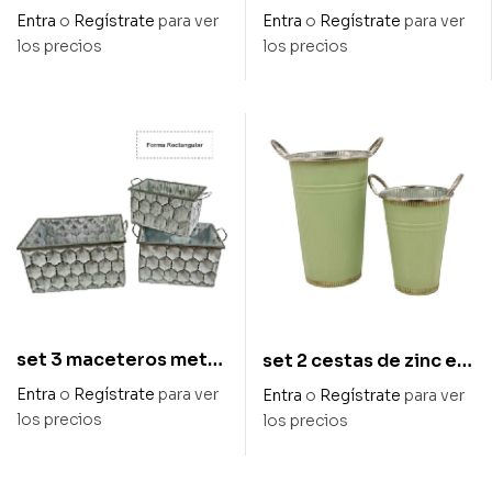
metal dia 12 x 11 cm
conejitos diam 19/13,6
Entra
o
Regístrate
para ver
Entra
o
Regístrate
para ver
alto
x 10,5/29,5 cm alto
los precios
los precios
set 3 maceteros metal
set 2 cestas de zinc en
rectangulares
verde con asa
Entra
o
Regístrate
para ver
Entra
o
Regístrate
para ver
los precios
los precios