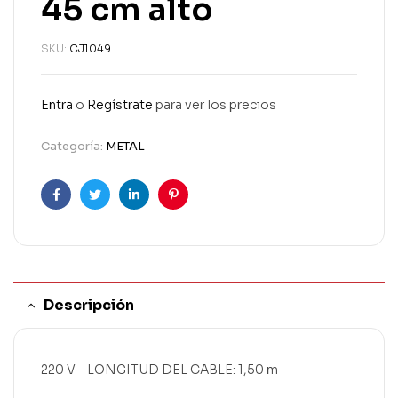
45 cm alto
SKU:
CJ1049
Entra
o
Regístrate
para ver los precios
Categoría:
METAL
Facebook
Twitter
Linkedin
Pinterest
Descripción
220 V – LONGITUD DEL CABLE: 1,50 m