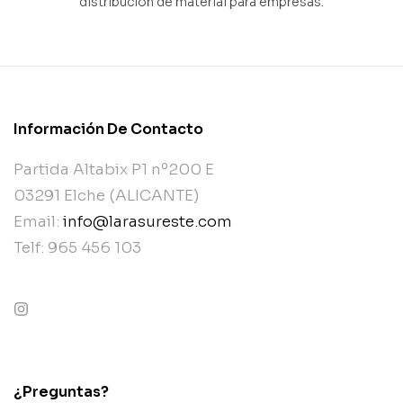
distribución de material para empresas.
Información De Contacto
Partida Altabix P1 nº200 E
03291 Elche (ALICANTE)
Email:
info@larasureste.com
Telf: 965 456 103
contact@example.com
¿Preguntas?