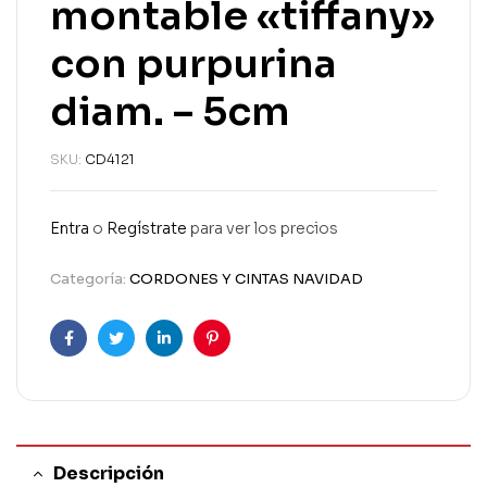
montable «tiffany»
con purpurina
diam. – 5cm
SKU:
CD4121
Entra
o
Regístrate
para ver los precios
Categoría:
CORDONES Y CINTAS NAVIDAD
Facebook
Twitter
Linkedin
Pinterest
Descripción