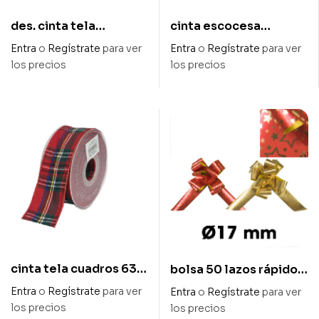
des. cinta tela
cinta escocesa
fabulous 40 mm x 10 m
navideña 38 mm x 20
Entra
o
Regístrate
para ver
Entra
o
Regístrate
para ver
mts
los precios
los precios
cinta tela cuadros 63
bolsa 50 lazos rápidos
mm x 10 m
metal ancho cinta
Entra
o
Regístrate
para ver
Entra
o
Regístrate
para ver
50mm – estrellas
los precios
los precios