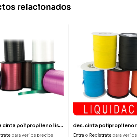
tos relacionados
 cinta polipropileno lisa
des. cinta polipropileno
0 mt
mm x 250 mt
trate
para ver los precios
Entra
o
Regístrate
para ver lo