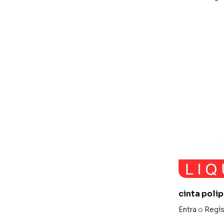
cinta poli
con lunare
Entra
o
Regís