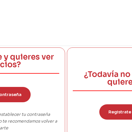
e y quieres ver
ecios?
¿Todavía no 
quiere
ontraseña
Registrate
establecer tu contraseña
co te recomendamos volver a
arte