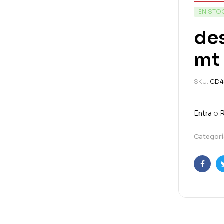
EN STO
des
mt
SKU:
CD4
Entra
o
R
Categorí
Faceb