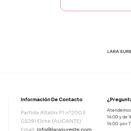
LARA SURE
Información De Contacto
¿Pregunt
Atendemos 
Partida Altabix P1 nº200 E
14:00 y de 1
03291 Elche (ALICANTE)
14:00 por 
Email:
info@larasureste.com