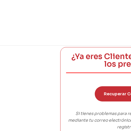
¿Ya eres Client
los pr
Recuperar C
Si tienes problemas para r
mediante tu correo electróni
registr