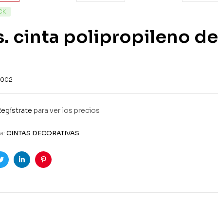
CK
. cinta polipropileno d
002
egístrate
para ver los precios
a:
CINTAS DECORATIVAS
ook
Twitter
Linkedin
Pinterest