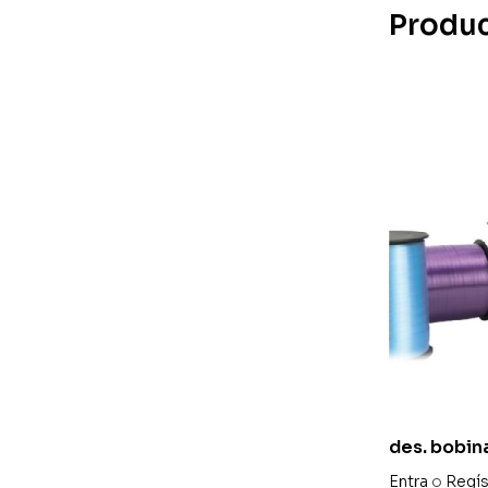
Produc
des. bobina
5 mm x 50
Entra
o
Regís