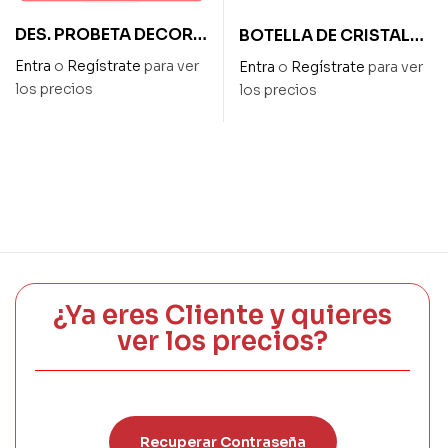
DES. PROBETA DECOR
BOTELLA DE CRISTAL
XXL ALTO 75cm – DIAM.
CON CORCHO CON
Entra
o
Regístrate
para ver
Entra
o
Regístrate
para ver
6cm
AGUJERO DIAM 14 x 14
los precios
los precios
cm ALTO
¿Ya eres Cliente y quieres
ver los precios?
Recuperar Contraseña