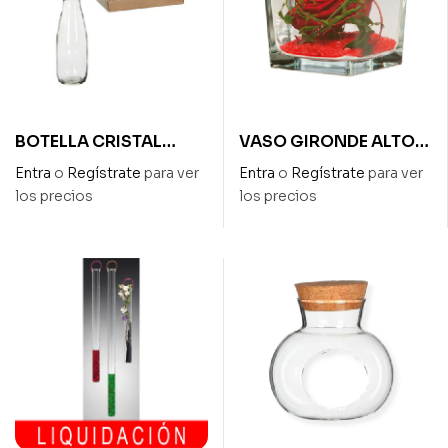
BOTELLA CRISTAL
VASO GIRONDE ALTO
TRANSPARENTE DIAM 7
10cm – LADO 10 x 10cm
Entra
o
Regístrate
para ver
Entra
o
Regístrate
para ver
x 21 cm ALTO
los precios
los precios