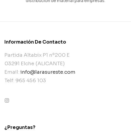
distribución de material para empresas.
Información De Contacto
Partida Altabix P1 nº200 E
03291 Elche (ALICANTE)
Email:
info@larasureste.com
Telf: 965 456 103
contact@example.com
¿Preguntas?