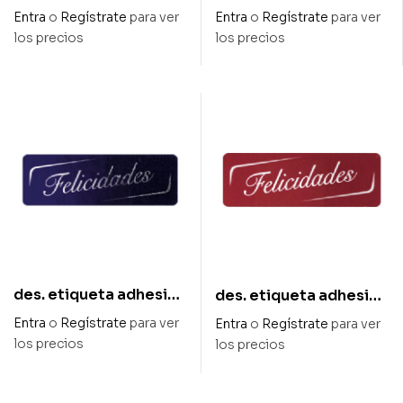
45x27mm «felicidades
45x15mm»felicidades
Entra
o
Regístrate
para ver
Entra
o
Regístrate
para ver
mami» 500uds
»500uds
los precios
los precios
des. etiqueta adhesiva
des. etiqueta adhesiva
45x15mm»felicidades
45x15mm»felicidades
Entra
o
Regístrate
para ver
Entra
o
Regístrate
para ver
»500uds
»500uds
los precios
los precios