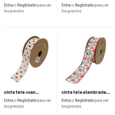
algodón rojo corazón
mm x 20 m
Entra
o
Regístrate
para ver
Entra
o
Regístrate
para ver
blanco «love» 70 x 15
los precios
los precios
m
cinta tela «san
cinta tela alambrada
valentín» 40 m m x 20
«amor» 40 mm x 15 m
Entra
o
Regístrate
para ver
Entra
o
Regístrate
para ver
m
los precios
los precios