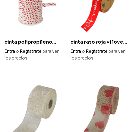
cinta polipropileno
cinta raso roja «i love
cuore 10 mm x 250 m
you» 25 mm x 20 m
Entra
o
Regístrate
para ver
Entra
o
Regístrate
para ver
los precios
los precios