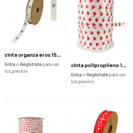
cinta organza eros 15
mm x 20 m
Entra
o
Regístrate
para ver
cinta polipropileno 10
los precios
mm x 250 m «simpatia»
Entra
o
Regístrate
para ver
los precios