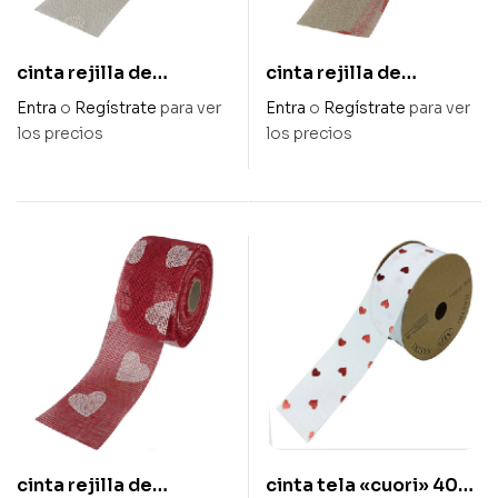
cinta rejilla de
cinta rejilla de
algodón blanco
algodón natural
Entra
o
Regístrate
para ver
Entra
o
Regístrate
para ver
corazón blanco «love»
corazón rojo «love» 70
los precios
los precios
70 x 15 m
x 15 m
cinta rejilla de
cinta tela «cuori» 40